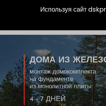
+7 (423) 230 21 28
ТОР «Надеждинская», Приморск
Используя сайт dskpr
О
ИЗДЕЛИЯ
ДОМО
ЗАВОДЕ
МКД
ДОМА ИЗ ЖЕЛЕЗ
монтаж домокомплекта
на фундаменте
из монолитной плиты
4 - 7 ДНЕЙ