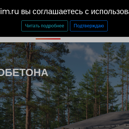
ий край
im.ru вы соглашаетесь с использо
КОМПЛЕКТЫ
ЧАСТНЫЕ
СКАЧАТЬ
НАШИ
Читать подробнее
Подтверждаю
ДОМА
КАТАЛОГ
ПРОЕКТЫ
ОБЕТОНА